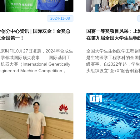
2024-11-08
学创分中心资讯 | 国际双金！金奖总
国赛一等奖项目风采：上
数全国第一！
在第九届全国大学生生物
新设计竞赛闪耀光芒（二
京时间10月27日凌晨，2024年合成生
全国大学生生物医学工程创
物学领域国际顶尖赛事——国际基因工
是生物医学工程学科的全国
机器大赛（International Genetically
级赛事。自2022年起，学
ngineered Machine Competition，以
头组织设立“医+X”融合创
下简称为iGEM）在法国巴黎会议中心落
联合生物医学工程学院开展
下帷幕。共有来自麻省理工学院、哈佛
育和辅导，旨在通过校内赛
大学、牛津大学、清华大学、北京大学
的医工交叉项目，为全国大
和上海交通大学等国内外知名学府的
学工程创新设计竞赛输送种
400余支顶尖队伍参赛。