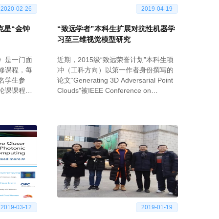
2020-02-26
2019-04-19
克星“金钟
“致远学者”本科生扩展对抗性机器学
习至三维视觉模型研究
》是一门面
近期，2015级“致远荣誉计划”本科生项
修课程，每
冲（工科方向）以第一作者身份撰写的
名学生参
论文“Generating 3D Adversarial Point
论课课程作
Clouds”被IEEE Conference on
抑菌涂层及
Computer Vision and Pattern
唾液传染类
Recognition（CVPR）接收。该论文是
、甲肝、水
第一篇研究三维点云数据的对抗性样本
播和感染提
生成算法的论文
好的解决方
2019-03-12
2019-01-19