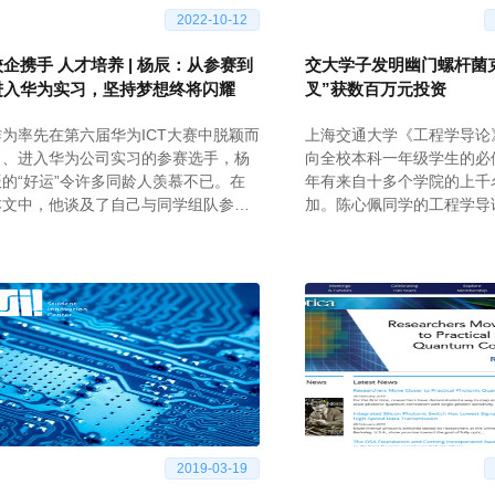
2022-10-12
校企携手 人才培养 | 杨辰：从参赛到
交大学子发明幽门螺杆菌
进入华为实习，坚持梦想终将闪耀
叉”获数百万元投资
作为率先在第六届华为ICT大赛中脱颖而
上海交通大学《工程学导论
出、进入华为公司实习的参赛选手，杨
向全校本科一年级学生的必
辰的“好运”令许多同龄人羡慕不已。在
年有来自十多个学院的上千
本文中，他谈及了自己与同学组队参加
加。陈心佩同学的工程学导
华为ICT大赛、一路过关斩将的经历与感
品：一种防共餐交叉感染的
想。
取菜隔离装置“金钟叉”，为
疾病——幽门螺杆菌、乙肝
痘等传染病患者避免二次传
供了一个廉价且使用体验良
案。
2019-03-19