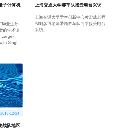
量子计算机
上海交通大学赛车队接受电台采访
上海交通大学学生创新中心黄宏成老师
和刘彦博老师带领赛车队同学接受电台
”毕业生孙
采访。
者的学术论
 Large-
with Single-
威期刊Optica
会（The
ica，OSA）旗
）。
2018-12-24
交龙战队地区