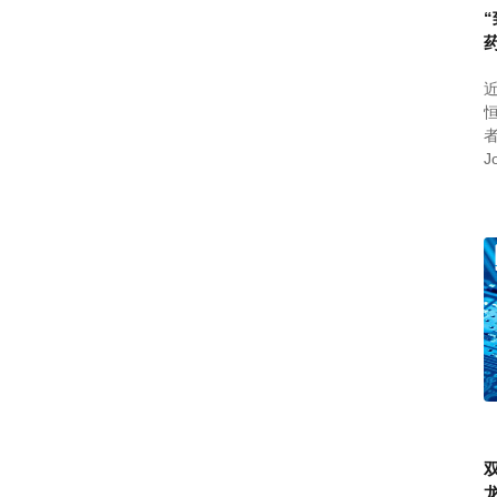
近
J
C
文
F
D
双