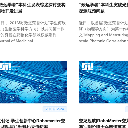
“致远学者”本科生发表综述探讨变构
“致远学者”本科生突破光
药物开发进展
探测瓶颈问题
日， 2016级“致远荣誉计划”学生何欣
近日，以首届“致远荣誉计划
恒（生物医学科学方向）以共同第一作
轲（物理学方向）为第一作
者的身份在药物化学领域权威期刊
文“Mapping and Measuring
ournal of Medicinal
scale Photonic Correlation 
hemistry（JMC）发表学术论
photon Imaging”在光学权
“Allosteric Modulator Discovery:
发表。Optica是美国光学学
rom Serendipity to Structure-Based
Optical Society of Amer
esign”。
下最高影响因子期刊（7.5
2018-12-24
创记|学生创新中心Robomaster交
交龙起航|RoboMaster
龙战队与机动科协交流纪实
赛冲刺阶段大会圆满落幕