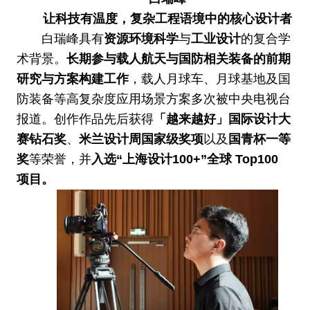
让科技有温度，复杂工程语境中的核心设计者
白瑞峰具有
资源环境科学
与
工业设计
的复合学
术背景。
长期参与载人航天与国防相关装备的前期
研究与方案构建工作
，载人月球车、月球基地及国
防装备等高复杂度应用场景方案多次被中央电视台
报道。创作作品先后获得
「越来越好」国际设计大
赛钻石奖
、
米兰设计周国家级奖项
以及
国青杯一等
奖
等荣誉，并
入选“上海设计100+”全球 Top100
项目。