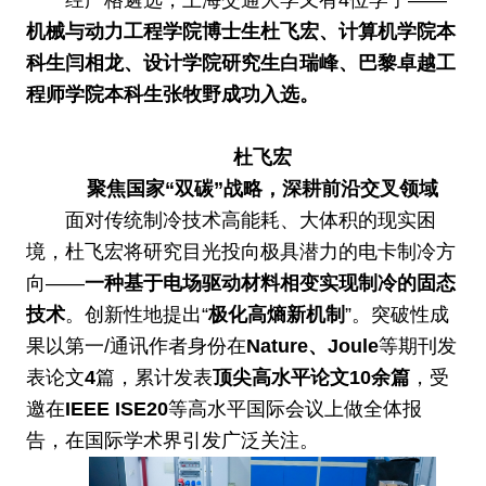
经严格遴选，上海交通大学又有4位学子——
机械与动力工程学院博士生杜飞宏、计算机学院本
科生闫相龙、设计学院研究生白瑞峰、巴黎卓越工
程师学院本科生张牧野成功入选。
杜飞宏
聚焦国家“双碳”战略，深耕前沿交叉领域
面对传统制冷技术高能耗、大体积的现实困
境，杜飞宏将研究目光投向极具潜力的电卡制冷方
向——
一种基于电场驱动材料相变实现制冷的固态
技术
。创新性地提出“
极化高熵新机制
”。突破性成
果以第一/通讯作者身份在
Nature、Joule
等期刊发
表论文
4
篇，累计发表
顶尖高水平论文10余篇
，受
邀在
IEEE ISE20
等高水平国际会议上做全体报
告，在国际学术界引发广泛关注。