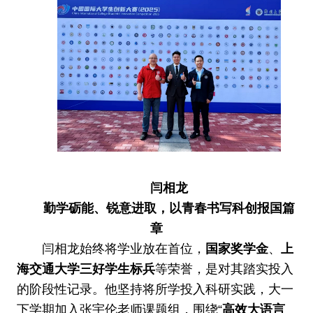
闫相龙
勤学砺能、锐意进取，以青春书写科创报国篇
章
闫相龙始终将学业放在首位，
国家奖学金
、
上
海交通大学三好学生标兵
等荣誉，是对其踏实投入
的阶段性记录。他坚持将所学投入科研实践，大一
下学期加入张宇伦老师课题组，围绕“
高效大语言