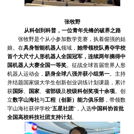
张牧野
从科创到科普，一位青年先锋的破界之路
张牧野是个从小参加数学竞赛，执着倔强的姑
娘。在
具身智能机器人
领域，
她带领校队勇夺学校
首个大尺寸人形机器人全国冠军，连续两年摘得中
国机器人大赛全国一等奖
。征战全球首届世界人形
机器人运动会，
跻身全球八强并获小组第一
。主持
并结题国家级大学生创新创业训练计划课题，累计
获
国际
、
国家
、
省部级
及
校级科创奖项十余项
。创
立
数字山海社
与
工程（创新）能力俱乐部
，带领数
字山海社获评学校“
五星社团
”，入选
中国科协首批
全国高校科技社团支持计划
。