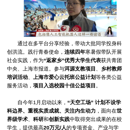
通过在多平台分享经验，带动大批同学投身科
创洪流。践行青春使命，
连续四年
寒暑假带队开展
社会实践，作为
“返家乡”优秀大学生代表
获共青团
中央、上海市报道。参与
洱源支教项目
、
乡村教师
培训活动
、
上海市爱心云托班公益计划
等各类公益
服务活动，
项目入选校园十佳公益项目
。
自今年1月启动以来，
“天空工场” 计划不设学
科边界、重视实质成就、关注内生动力
，面向在
世
界级学术
、
科研
和
创新实践
中取得突出成果的在校
学生，提供最高
20万元/人
的专项资金、产业与学