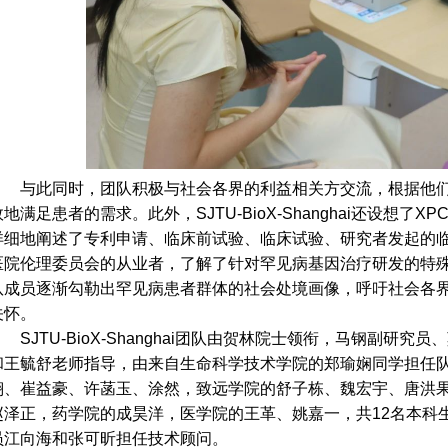
与此同时，团队积极与社会各界的利益相关方交流，根据他们的
效地满足患者的需求。此外，SJTU-BioX-Shanghai还设想了
详细地阐述了专利申请、临床前试验、临床试验、研究者发起的
医院伦理委员会的从业者，了解了针对罕见病基因治疗研发的特
队成员逐渐勾勒出罕见病患者群体的社会处境画像，呼吁社会各
关怀。
SJTU-BioX-Shanghai团队由贺林院士领衔，马钢副
和王毓舒老师指导，由来自生命科学技术学院的郑瑜娴同学担任
翔、崔益豪、许菡玉、涂然，致远学院的舒子栋、魏宏宇、唐洪
赵泽正，药学院的成昊洋，医学院的王革、姚嘉一，共12名本科生
员江向海和张可昕担任技术顾问。