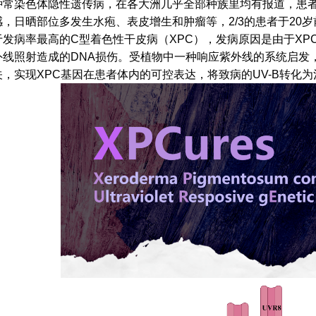
种常染色体隐性遗传病，在各大洲几乎全部种族里均有报道，患者对紫外线（Ul
感，日晒部位多发生水疱、表皮增生和肿瘤等，2/3的患者于20
于发病率最高的C型着色性干皮病（XPC），发病原因是由于XP
外线照射造成的DNA损伤。受植物中一种响应紫外线的系统启发
关，实现XPC基因在患者体内的可控表达，将致病的UV-B转化为治