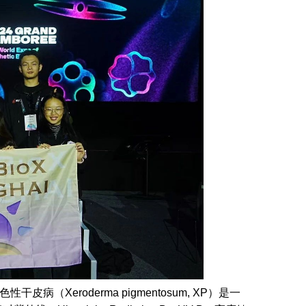
干皮病（Xeroderma pigmentosum, XP）是一